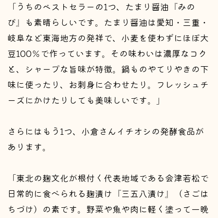
「うちのベストセラーの1つ、たまり醤油『みの
び』も素晴らしいです。たまり醤油は愛知・三重・
岐阜など東海地方の発祥で、小麦を使わずにほぼ大
豆100％で作っています。その味わいは濃厚なコク
と、シャープな旨味が特徴。鍋ものやてりやきの下
味に使ったり、お刺身に合わせたり。フレッシュチ
ーズにかけたりしても美味しいです。」
さらにはもう1つ、小倉さんイチオシの発酵食品が
あります。
「東北の麹文化が根付く代表地域である会津若松で
日常的に食べられる麹漬け『三五八漬け』（さごは
ちづけ）の素です。野菜や魚や肉に軽く塗って一晩