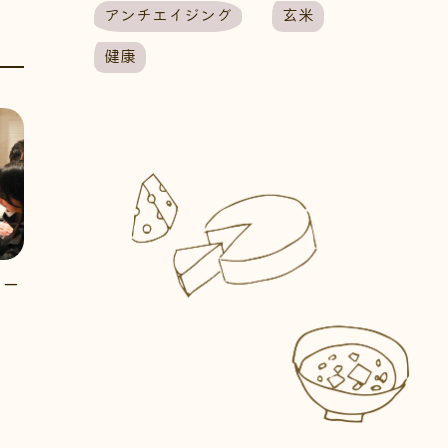
アンチエイジング
玄米
健康
アー