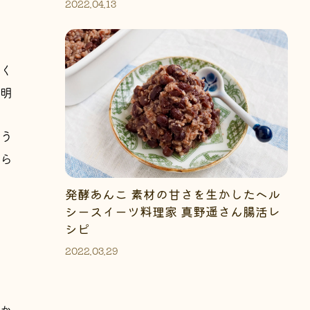
2022.04.13
く
明
う
ら
発酵あんこ 素材の甘さを生かしたヘル
シースイーツ料理家 真野遥さん腸活レ
シピ
2022.03.29
か