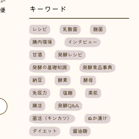
キーワード
優
レシピ
乳酸菌
麹菌
腸内環境
インタビュー
甘酒
発酵レシピ
発酵の基礎知識
発酵食品事典
納豆
酵素
酵母
免疫力
塩麹
美肌
腸活
発酵Q&A
菌活（キンカツ）
ぬか漬け
ダイエット
醤油麹