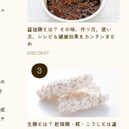
ュ
醤油麹とは？ その味、作り方、使い
方、レシピ＆健康効果をカンタンまと
め
2021.08.27
の
分
成
チ
生麹とは？ 乾燥麹・糀・こうじとは違