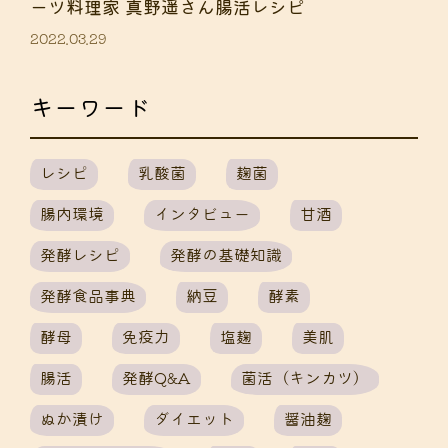
ーツ料理家 真野遥さん腸活レシピ
2022.03.29
キーワード
レシピ
乳酸菌
麹菌
腸内環境
インタビュー
甘酒
発酵レシピ
発酵の基礎知識
発酵食品事典
納豆
酵素
酵母
免疫力
塩麹
美肌
腸活
発酵Q&A
菌活（キンカツ）
ぬか漬け
ダイエット
醤油麹