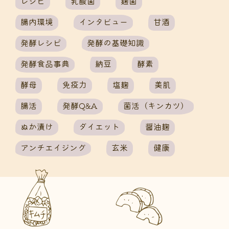
レシピ
乳酸菌
麹菌
腸内環境
インタビュー
甘酒
発酵レシピ
発酵の基礎知識
発酵食品事典
納豆
酵素
酵母
免疫力
塩麹
美肌
腸活
発酵Q&A
菌活（キンカツ）
ぬか漬け
ダイエット
醤油麹
アンチエイジング
玄米
健康