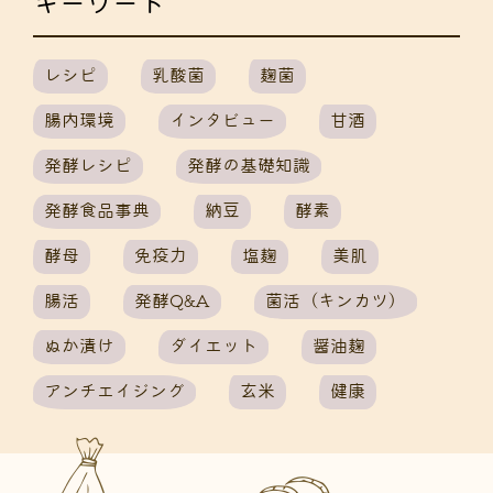
キーワード
レシピ
乳酸菌
麹菌
腸内環境
インタビュー
甘酒
発酵レシピ
発酵の基礎知識
発酵食品事典
納豆
酵素
酵母
免疫力
塩麹
美肌
腸活
発酵Q&A
菌活（キンカツ）
ぬか漬け
ダイエット
醤油麹
アンチエイジング
玄米
健康